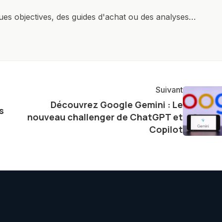
ques objectives, des guides d'achat ou des analyses
rendre la technologie accessible à tous, en démystifiant
mettant en lumière les aspects pratiques de ces
ste également à partager des réflexions sur l'impact de
otidienne et à explorer les possibilités fascinantes
Suivant
Découvrez Google Gemini : Le
s
nouveau challenger de ChatGPT et
Copilot