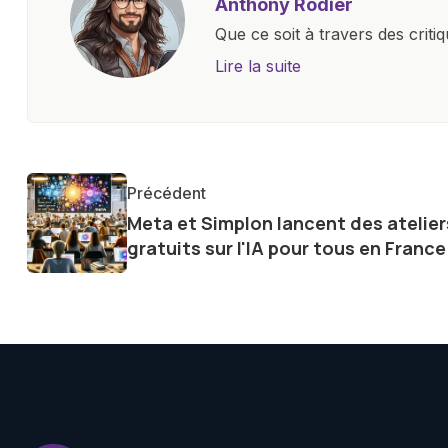
Anthony Rodier
Que ce soit à travers des criti
approfondies, je m'efforce de 
Lire la suite
les concepts complexes et en 
innovations. Mon travail consi
la technologie sur notre vie qu
qu'elle offre pour l'avenir.
Précédent
Meta et Simplon lancent des atelier
gratuits sur l'IA pour tous en France