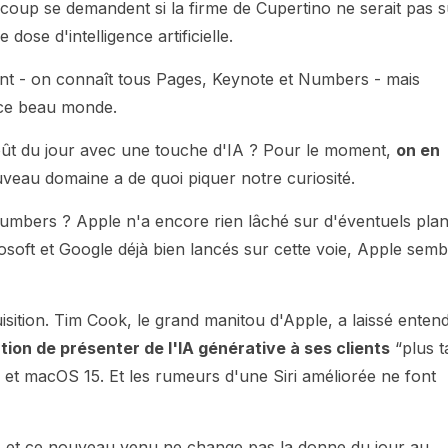
eaucoup se demandent si la firme de Cupertino ne serait pas 
ose d'intelligence artificielle.
nt - on connaît tous Pages, Keynote et Numbers - mais
t ce beau monde.
oût du jour avec une touche d'IA ? Pour le moment,
on en
veau domaine a de quoi piquer notre curiosité.
umbers ? Apple n'a encore rien lâché sur d'éventuels pla
osoft et Google déjà bien lancés sur cette voie, Apple semb
quisition. Tim Cook, le grand manitou d'Apple, a laissé enten
ention de présenter de l'IA générative à ses clients
“plus t
et macOS 15. Et les rumeurs d'une Siri améliorée ne font
nes et ce nouveau venu ne change pas la donne du jour au