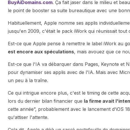
BuyAiDomains.com
. Ça fait jaser dans le milieu et b
le point de booster sa suite bureautique avec une bonne d
Habituellement, Apple nomme ses applis individuelleme
jusqu'en 2009, c'était le pack iWork qui réunissait tou
Est-ce que Apple pense à remettre le label iWork au g
est encore aux spéculations
, mais avouez que ce nou
Est-ce que l'IA va débarquer dans Pages, Keynote et N
pour dynamiser ses applis avec de l'IA. Mais avec Micr
un peu à la traîne.
Ce qui intrigue encore plus, c'est le timing de cette ac
lors du dernier bilan financier que
la firme avait l'int
cette année”, probablement avec le lancement d'iOS 18 
qu'attiser l'attente.
Cela dit, Apple a déjà un sacré portefeuille de domai