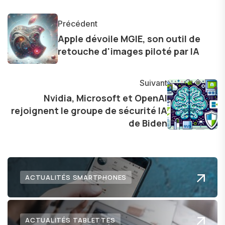
les concepts complexes et en mettant en
lumière les aspects pratiques de ces
Précédent
innovations. Mon travail consiste également à
Apple dévoile MGIE, son outil de
partager des réflexions sur l'impact de la
retouche d'images piloté par IA
technologie sur notre vie quotidienne et à
explorer les possibilités fascinantes qu'elle offre
Suivant
pour l'avenir.
Nvidia, Microsoft et OpenAI
rejoignent le groupe de sécurité IA
de Biden
ACTUALITÉS SMARTPHONES
ACTUALITÉS TABLETTES