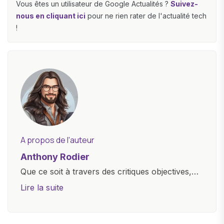
Vous êtes un utilisateur de Google Actualités ?
Suivez-
nous en cliquant ici
pour ne rien rater de l'actualité tech
!
A propos de l'auteur
Anthony Rodier
Que ce soit à travers des critiques objectives,
des guides d'achat ou des analyses
Lire la suite
approfondies, je m'efforce de rendre la
technologie accessible à tous, en démystifiant