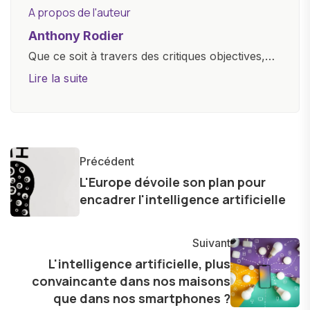
A propos de l'auteur
Anthony Rodier
Que ce soit à travers des critiques objectives,
des guides d'achat ou des analyses
Lire la suite
approfondies, je m'efforce de rendre la
technologie accessible à tous, en démystifiant
les concepts complexes et en mettant en
lumière les aspects pratiques de ces
Précédent
innovations. Mon travail consiste également à
L'Europe dévoile son plan pour
partager des réflexions sur l'impact de la
encadrer l'intelligence artificielle
technologie sur notre vie quotidienne et à
explorer les possibilités fascinantes qu'elle offre
Suivant
pour l'avenir.
L'intelligence artificielle, plus
convaincante dans nos maisons
que dans nos smartphones ?