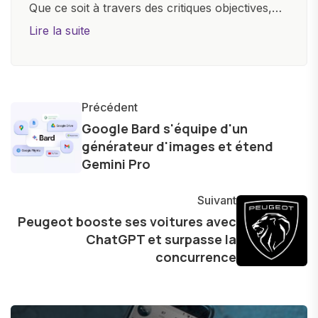
Que ce soit à travers des critiques objectives,
des guides d'achat ou des analyses
Lire la suite
approfondies, je m'efforce de rendre la
technologie accessible à tous, en démystifiant
les concepts complexes et en mettant en
lumière les aspects pratiques de ces
Précédent
innovations. Mon travail consiste également à
Google Bard s'équipe d'un
générateur d'images et étend
partager des réflexions sur l'impact de la
Gemini Pro
technologie sur notre vie quotidienne et à
explorer les possibilités fascinantes qu'elle offre
Suivant
pour l'avenir.
Peugeot booste ses voitures avec
ChatGPT et surpasse la
concurrence