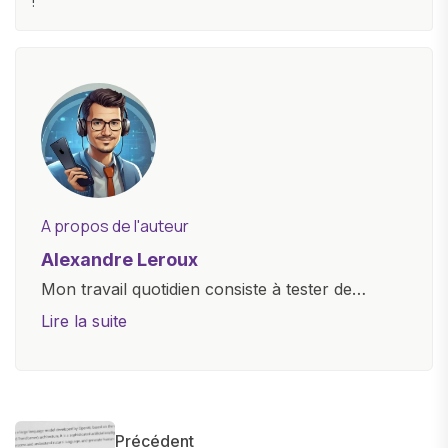
!
A propos de l'auteur
Alexandre Leroux
Mon travail quotidien consiste à tester de
nouveaux appareils, à rédiger des critiques
Lire la suite
objectives, à couvrir des lancements de
produits, et à interviewer des acteurs clés de
l'industrie. Je m'engage à fournir des
informations précises et pertinentes pour aider
Précédent