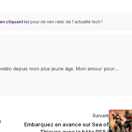
n cliquant ici
pour ne rien rater de l'actualité tech !
x vidéo depuis mon plus jeune âge. Mon amour pour
it à explorer constamment les dernières avancées dans
ettes, ordinateurs et bien d'autres gadgets
osité insatiable, j'aime dévoiler les dernières
tageant avec enthousiasme mes découvertes avec la
agement envers l'exploration constante des frontières
Suivant
e présenter aux lecteurs un aperçu captivant de ce que
s
Embarquez en avance sur Sea of
ve.
Thieves avec la bêta PS5 !