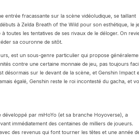
ne entrée fracassante sur la scène vidéoludique, se taillant
ébuts à Zelda Breath of the Wild pour son esthétique, le j
e à toutes les tentatives de ses rivaux de le déloger. On revi
 céder sa couronne de sitôt.
urs, est un sous-genre particulier qui propose généraleme
nités contre une certaine monnaie de jeu, pas toujours faci
est désormais sur le devant de la scène, et Genshin Impact 
jamais égalé, Genshin reste le roi incontesté du gacha, et vo
le développé par miHoYo (et sa branche Hoyoverse), a
vant immédiatement des centaines de milliers de joueurs.
 avec des revenus qui font tourner les têtes et une année d