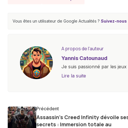
Vous êtes un utilisateur de Google Actualités ?
Suivez-nous e
A propos de l'auteur
Yannis Catounaud
Je suis passionné par les jeu
l'univers numérique m'a condu
Lire la suite
le monde des smartphones, tabl
technologiques. Armé d'une curi
tendances et innovations, par
communauté en ligne. Mon eng
Précédent
de la technologie me permet d
Assassin's Creed Infinity dévoile se
le futur numérique nous réser
secrets : Immersion totale au