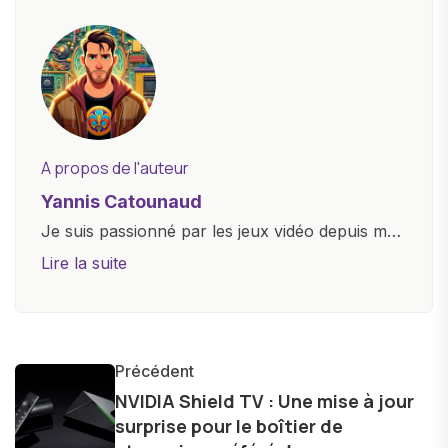
A propos de l'auteur
Yannis Catounaud
Je suis passionné par les jeux vidéo depuis mon
plus jeune âge. Mon amour pour l'univers
Lire la suite
numérique m'a conduit à explorer
constamment les dernières avancées dans le
monde des smartphones, tablettes, ordinateurs
et bien d'autres gadgets technologiques. Armé
Précédent
d'une curiosité insatiable, j'aime dévoiler les
NVIDIA Shield TV : Une mise à jour
surprise pour le boîtier de
dernières tendances et innovations, partageant