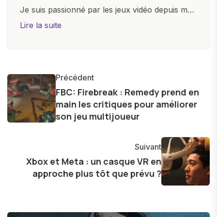
Je suis passionné par les jeux vidéo depuis mon
plus jeune âge. Mon amour pour l'univers
Lire la suite
numérique m'a conduit à explorer
constamment les dernières avancées dans le
monde des smartphones, tablettes, ordinateurs
et bien d'autres gadgets technologiques. Armé
Précédent
d'une curiosité insatiable, j'aime dévoiler les
FBC: Firebreak : Remedy prend en
main les critiques pour améliorer
dernières tendances et innovations, partageant
son jeu multijoueur
avec enthousiasme mes découvertes avec la
communauté en ligne. Mon engagement envers
l'exploration constante des frontières de la
Suivant
technologie me permet de présenter aux
Xbox et Meta : un casque VR en
lecteurs un aperçu captivant de ce que le futur
approche plus tôt que prévu ?
numérique nous réserve.