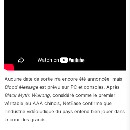
Aucune date de sortie n’a encore été annoncée, mais
Blood Message
est prévu sur PC et consoles. Après
Black Myth: Wukong
, considéré comme le premier
véritable jeu AAA chinois, NetEase confirme que
l’industrie vidéoludique du pays entend bien jouer dans
la cour des grands.