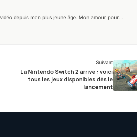
x vidéo depuis mon plus jeune âge. Mon amour pour
it à explorer constamment les dernières avancées dans
ettes, ordinateurs et bien d'autres gadgets
osité insatiable, j'aime dévoiler les dernières
tageant avec enthousiasme mes découvertes avec la
agement envers l'exploration constante des frontières
Suivant
e présenter aux lecteurs un aperçu captivant de ce que
La Nintendo Switch 2 arrive : voici
ve.
tous les jeux disponibles dès le
lancement