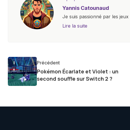
Yannis Catounaud
Je suis passionné par les jeu
l'univers numérique m'a condu
Lire la suite
le monde des smartphones, tabl
technologiques. Armé d'une curi
tendances et innovations, par
communauté en ligne. Mon eng
Précédent
de la technologie me permet d
Pokémon Écarlate et Violet : un
le futur numérique nous réser
second souffle sur Switch 2 ?