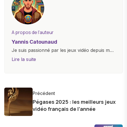
A propos de l'auteur
Yannis Catounaud
Je suis passionné par les jeux vidéo depuis mon
plus jeune âge. Mon amour pour l'univers
Lire la suite
numérique m'a conduit à explorer
constamment les dernières avancées dans le
monde des smartphones, tablettes, ordinateurs
et bien d'autres gadgets technologiques. Armé
Précédent
d'une curiosité insatiable, j'aime dévoiler les
Pégases 2025 : les meilleurs jeux
dernières tendances et innovations, partageant
vidéo français de l’année
avec enthousiasme mes découvertes avec la
communauté en ligne. Mon engagement envers