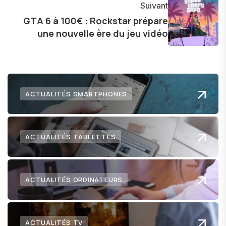
l'exploration constante des frontières de la
Suivant
technologie me permet de présenter aux
GTA 6 à 100€ : Rockstar prépare
une nouvelle ère du jeu vidéo
lecteurs un aperçu captivant de ce que le futur
numérique nous réserve.
ACTUALITÉS SMARTPHONES
ACTUALITÉS TABLETTES
ACTUALITÉS ORDINATEURS
ACTUALITÉS TV