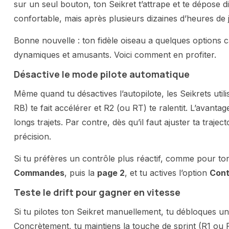
sur un seul bouton, ton Seikret t’attrape et te dépose 
confortable, mais après plusieurs dizaines d’heures de
Bonne nouvelle : ton fidèle oiseau a quelques options
dynamiques et amusants. Voici comment en profiter.
Désactive le mode pilote automatique
Même quand tu désactives l’autopilote, les Seikrets uti
RB) te fait accélérer et R2 (ou RT) te ralentit. L’avan
longs trajets. Par contre, dès qu’il faut ajuster ta traj
précision.
Si tu préfères un contrôle plus réactif, comme pour ton c
Commandes
, puis la
page 2
, et tu actives l’option
Cont
Teste le drift pour gagner en vitesse
Si tu pilotes ton Seikret manuellement, tu débloques une
Concrètement, tu maintiens la touche de sprint (R1 ou R