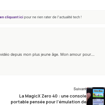
n cliquant ici
pour ne rien rater de l'actualité tech !
x vidéo depuis mon plus jeune âge. Mon amour pour
it à explorer constamment les dernières avancées dans
ettes, ordinateurs et bien d'autres gadgets
osité insatiable, j'aime dévoiler les dernières
tageant avec enthousiasme mes découvertes avec la
agement envers l'exploration constante des frontières
Suivant
e présenter aux lecteurs un aperçu captivant de ce que
La MagicX Zero 40 : une console
g
ve.
portable pensée pour l’émulation de