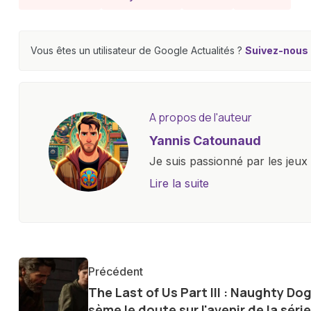
Vous êtes un utilisateur de Google Actualités ?
Suivez-nous e
A propos de l'auteur
Yannis Catounaud
Je suis passionné par les jeu
l'univers numérique m'a condu
Lire la suite
le monde des smartphones, tabl
technologiques. Armé d'une curi
tendances et innovations, par
communauté en ligne. Mon eng
Précédent
de la technologie me permet d
The Last of Us Part III : Naughty Do
le futur numérique nous réser
sème le doute sur l'avenir de la série