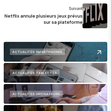
communauté en ligne. Mon engagement envers
l'exploration constante des frontières de la
Suivant
technologie me permet de présenter aux
Netflix annule plusieurs jeux prévus
sur sa plateforme
lecteurs un aperçu captivant de ce que le futur
numérique nous réserve.
ACTUALITÉS SMARTPHONES
ACTUALITÉS TABLETTES
ACTUALITÉS ORDINATEURS