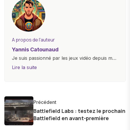
A propos de l'auteur
Yannis Catounaud
Je suis passionné par les jeux vidéo depuis mon
plus jeune âge. Mon amour pour l'univers
Lire la suite
numérique m'a conduit à explorer
constamment les dernières avancées dans le
monde des smartphones, tablettes, ordinateurs
et bien d'autres gadgets technologiques. Armé
Précédent
d'une curiosité insatiable, j'aime dévoiler les
Battlefield Labs : testez le prochain
dernières tendances et innovations, partageant
Battlefield en avant-première
avec enthousiasme mes découvertes avec la