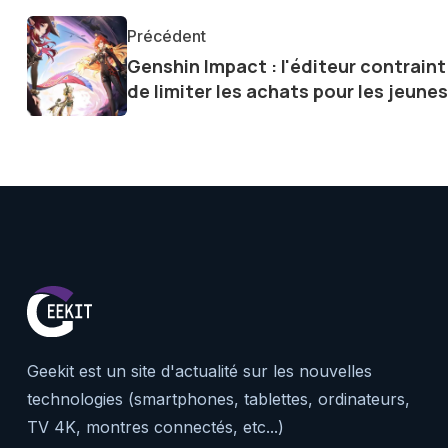
communauté en ligne. Mon eng
Précédent
de la technologie me permet d
Genshin Impact : l'éditeur contraint
le futur numérique nous réser
de limiter les achats pour les jeunes
Geekit est un site d'actualité sur les nouvelles
technologies (smartphones, tablettes, ordinateurs,
TV 4K, montres connectés, etc...)