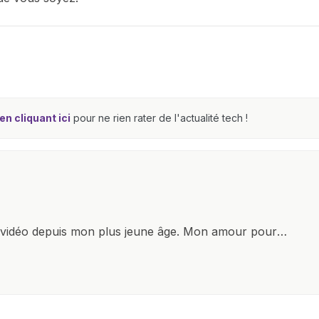
n cliquant ici
pour ne rien rater de l'actualité tech !
x vidéo depuis mon plus jeune âge. Mon amour pour
it à explorer constamment les dernières avancées dans
ettes, ordinateurs et bien d'autres gadgets
osité insatiable, j'aime dévoiler les dernières
tageant avec enthousiasme mes découvertes avec la