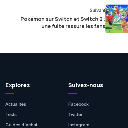
agement envers l'exploration constante des frontières
Suivant
e présenter aux lecteurs un aperçu captivant de ce que
Pokémon sur Switch et Switch 2 :
ve.
une fuite rassure les fans
Explorez
Suivez-nous
Actualités
Facebook
Tests
Twitter
Guides d'achat
Instagram