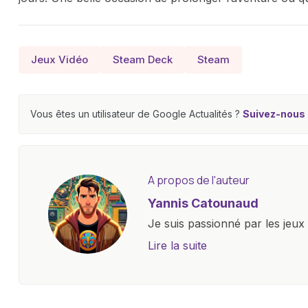
Jeux Vidéo
Steam Deck
Steam
Vous êtes un utilisateur de Google Actualités ?
Suivez-nous e
A propos de l'auteur
Yannis Catounaud
Je suis passionné par les jeu
l'univers numérique m'a condu
Lire la suite
le monde des smartphones, tabl
technologiques. Armé d'une curi
tendances et innovations, par