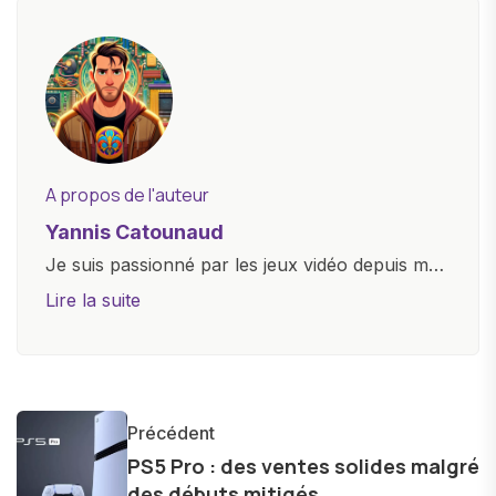
A propos de l'auteur
Yannis Catounaud
Je suis passionné par les jeux vidéo depuis mon
plus jeune âge. Mon amour pour l'univers
Lire la suite
numérique m'a conduit à explorer
constamment les dernières avancées dans le
monde des smartphones, tablettes, ordinateurs
et bien d'autres gadgets technologiques. Armé
Précédent
d'une curiosité insatiable, j'aime dévoiler les
PS5 Pro : des ventes solides malgré
dernières tendances et innovations, partageant
des débuts mitigés