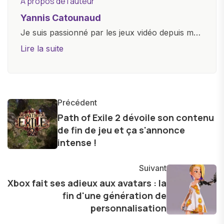
A propos de l'auteur
Yannis Catounaud
Je suis passionné par les jeux vidéo depuis mon
plus jeune âge. Mon amour pour l'univers
Lire la suite
numérique m'a conduit à explorer
constamment les dernières avancées dans le
monde des smartphones, tablettes, ordinateurs
et bien d'autres gadgets technologiques. Armé
Précédent
d'une curiosité insatiable, j'aime dévoiler les
Path of Exile 2 dévoile son contenu
de fin de jeu et ça s'annonce
dernières tendances et innovations, partageant
intense !
avec enthousiasme mes découvertes avec la
communauté en ligne. Mon engagement envers
Suivant
l'exploration constante des frontières de la
Xbox fait ses adieux aux avatars : la
technologie me permet de présenter aux
fin d'une génération de
lecteurs un aperçu captivant de ce que le futur
personnalisation
numérique nous réserve.