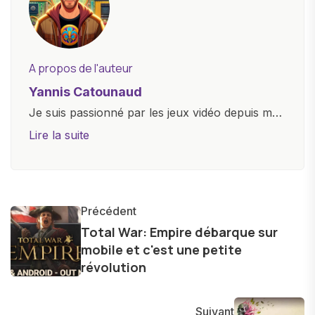
A propos de l'auteur
Yannis Catounaud
Je suis passionné par les jeux vidéo depuis mon
plus jeune âge. Mon amour pour l'univers
Lire la suite
numérique m'a conduit à explorer
constamment les dernières avancées dans le
monde des smartphones, tablettes, ordinateurs
et bien d'autres gadgets technologiques. Armé
Précédent
d'une curiosité insatiable, j'aime dévoiler les
Total War: Empire débarque sur
mobile et c'est une petite
dernières tendances et innovations, partageant
révolution
avec enthousiasme mes découvertes avec la
communauté en ligne. Mon engagement envers
l'exploration constante des frontières de la
Suivant