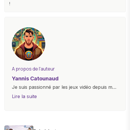
!
A propos de l'auteur
Yannis Catounaud
Je suis passionné par les jeux vidéo depuis mon
plus jeune âge. Mon amour pour l'univers
Lire la suite
numérique m'a conduit à explorer
constamment les dernières avancées dans le
monde des smartphones, tablettes, ordinateurs
et bien d'autres gadgets technologiques. Armé