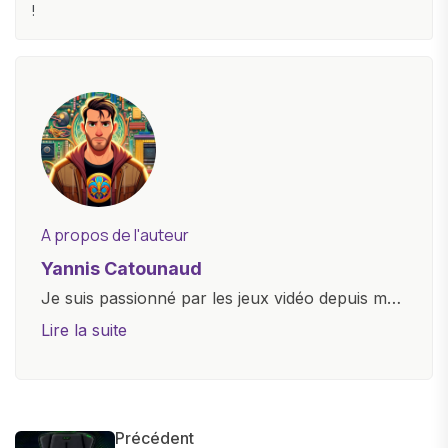
!
A propos de l'auteur
Yannis Catounaud
Je suis passionné par les jeux vidéo depuis mon
plus jeune âge. Mon amour pour l'univers
Lire la suite
numérique m'a conduit à explorer
constamment les dernières avancées dans le
monde des smartphones, tablettes, ordinateurs
et bien d'autres gadgets technologiques. Armé
Précédent