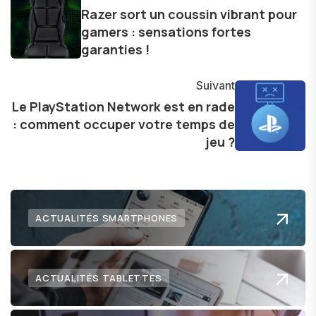
d'une curiosité insatiable, j'aime dévoiler les
Razer sort un coussin vibrant pour
gamers : sensations fortes
dernières tendances et innovations, partageant
garanties !
avec enthousiasme mes découvertes avec la
communauté en ligne. Mon engagement envers
Suivant
l'exploration constante des frontières de la
Le PlayStation Network est en rade
technologie me permet de présenter aux
: comment occuper votre temps de
lecteurs un aperçu captivant de ce que le futur
jeu ?
numérique nous réserve.
ACTUALITÉS SMARTPHONES
ACTUALITÉS TABLETTES