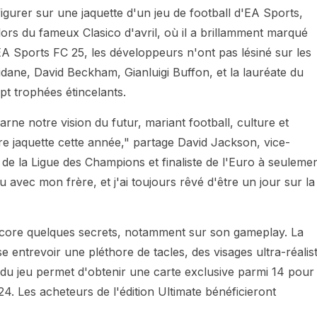
gurer sur une jaquette d'un jeu de football d'EA Sports,
rs du fameux Clasico d'avril, où il a brillamment marqué
EA Sports FC 25, les développeurs n'ont pas lésiné sur les
idane, David Beckham, Gianluigi Buffon, et la lauréate du
pt trophées étincelants.
rne notre vision du futur, mariant football, culture et
re jaquette cette année," partage David Jackson, vice-
de la Ligue des Champions et finaliste de l'Euro à seuleme
eu avec mon frère, et j'ai toujours rêvé d'être un jour sur la
core quelques secrets, notamment sur son gameplay. La
 entrevoir une pléthore de tacles, des visages ultra-réalis
du jeu permet d'obtenir une carte exclusive parmi 14 pour 
. Les acheteurs de l'édition Ultimate bénéficieront