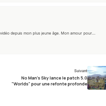
x vidéo depuis mon plus jeune âge. Mon amour pour
it à explorer constamment les dernières avancées dans
ettes, ordinateurs et bien d'autres gadgets
osité insatiable, j'aime dévoiler les dernières
tageant avec enthousiasme mes découvertes avec la
agement envers l'exploration constante des frontières
Suivant
e présenter aux lecteurs un aperçu captivant de ce que
No Man's Sky lance le patch 5.0
ve.
"Worlds" pour une refonte profonde