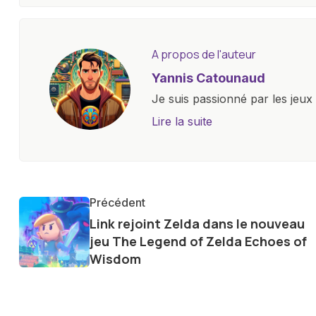
A propos de l'auteur
Yannis Catounaud
Je suis passionné par les jeu
l'univers numérique m'a condu
Lire la suite
le monde des smartphones, tabl
technologiques. Armé d'une curi
tendances et innovations, par
communauté en ligne. Mon eng
Précédent
de la technologie me permet d
Link rejoint Zelda dans le nouveau
le futur numérique nous réser
jeu The Legend of Zelda Echoes of
Wisdom