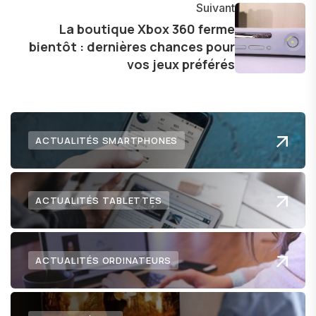
Suivant
l'exploration constante des frontières de la
La boutique Xbox 360 ferme
technologie me permet de présenter aux
bientôt : dernières chances pour
lecteurs un aperçu captivant de ce que le futur
vos jeux préférés
numérique nous réserve.
ACTUALITÉS SMARTPHONES
ACTUALITÉS TABLETTES
ACTUALITÉS ORDINATEURS