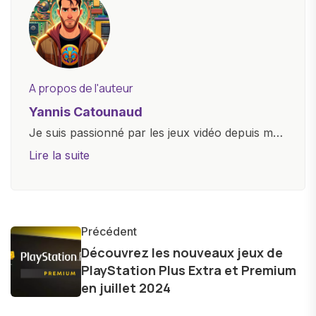
A propos de l'auteur
Yannis Catounaud
Je suis passionné par les jeux vidéo depuis mon
plus jeune âge. Mon amour pour l'univers
Lire la suite
numérique m'a conduit à explorer
constamment les dernières avancées dans le
monde des smartphones, tablettes, ordinateurs
et bien d'autres gadgets technologiques. Armé
Précédent
d'une curiosité insatiable, j'aime dévoiler les
Découvrez les nouveaux jeux de
PlayStation Plus Extra et Premium
dernières tendances et innovations, partageant
en juillet 2024
avec enthousiasme mes découvertes avec la
communauté en ligne. Mon engagement envers