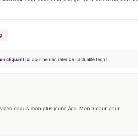
g
n cliquant ici
pour ne rien rater de l'actualité tech !
x vidéo depuis mon plus jeune âge. Mon amour pour
it à explorer constamment les dernières avancées dans
ettes, ordinateurs et bien d'autres gadgets
osité insatiable, j'aime dévoiler les dernières