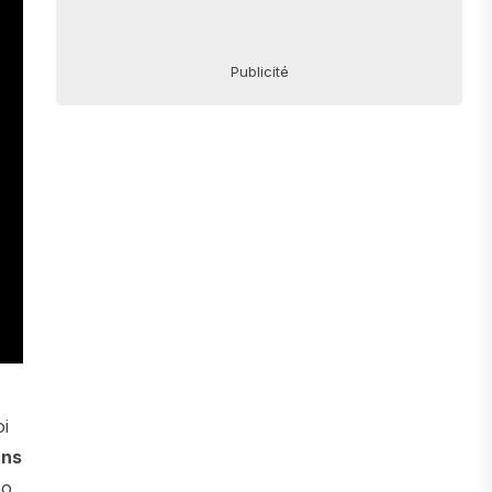
Publicité
oi
ans
po