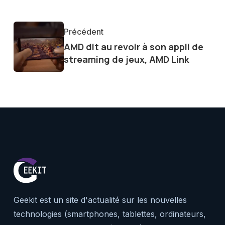
tendances et innovations, par
communauté en ligne. Mon eng
Précédent
de la technologie me permet d
AMD dit au revoir à son appli de
le futur numérique nous réser
streaming de jeux, AMD Link
Geekit est un site d'actualité sur les nouvelles
technologies (smartphones, tablettes, ordinateurs,