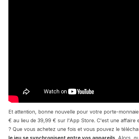
Et attention, bonne nouvelle pour votre porte-monnaie
€ au lieu de 39,99 € sur l'App Store. C'est une affaire 
? Que vous achetez une fois et vous pouvez le télécha
le jeu se synchronisent entre vos appareils
. Alors, 