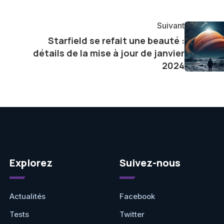
tageant avec enthousiasme mes découvertes avec la
agement envers l'exploration constante des frontières
Suivant
e présenter aux lecteurs un aperçu captivant de ce que
Starfield se refait une beauté :
ve.
détails de la mise à jour de janvier
2024
Explorez
Suivez-nous
Actualités
Facebook
Tests
Twitter