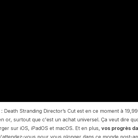
 : Death Stranding Director’s Cut est en ce moment à 19,99
en or, surtout que c'est un achat universel. Ça veut dire qu
rger sur iOS, iPadOS et macOS. Et en plus,
vos progrès d
qu'attendez-vous pour vous plonger dans ce monde post-a