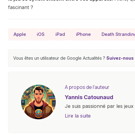
fascinant ?
Apple
iOS
iPad
iPhone
Death Strandin
Vous êtes un utilisateur de Google Actualités ?
Suivez-nous e
A propos de l'auteur
Yannis Catounaud
Je suis passionné par les jeu
l'univers numérique m'a condu
Lire la suite
le monde des smartphones, tabl
technologiques. Armé d'une curi