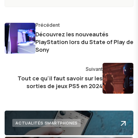
produits, et à interviewer des acteurs clés de
l'industrie. Je m'engage à fournir des
informations précises et pertinentes pour aider
Précédent
les consommateurs à comprendre et à naviguer
Découvrez les nouveautés
PlayStation lors du State of Play de
dans le paysage technologique en constante
Sony
évolution.
Suivant
Tout ce qu'il faut savoir sur les
sorties de jeux PS5 en 2024
ACTUALITÉS SMARTPHONES