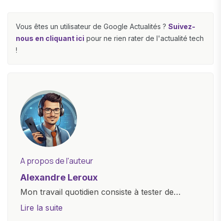
Vous êtes un utilisateur de Google Actualités ?
Suivez-
nous en cliquant ici
pour ne rien rater de l'actualité tech
!
A propos de l'auteur
Alexandre Leroux
Mon travail quotidien consiste à tester de
nouveaux appareils, à rédiger des critiques
Lire la suite
objectives, à couvrir des lancements de