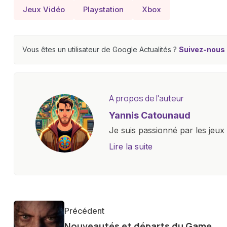
Jeux Vidéo
Playstation
Xbox
Vous êtes un utilisateur de Google Actualités ?
Suivez-nous e
A propos de l'auteur
Yannis Catounaud
Je suis passionné par les jeu
l'univers numérique m'a condu
Lire la suite
le monde des smartphones, tabl
technologiques. Armé d'une curi
tendances et innovations, par
communauté en ligne. Mon eng
Précédent
de la technologie me permet d
Nouveautés et départs du Game