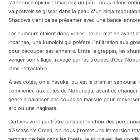
s'annonce épique ! Imaginez un peu : nous allons enfin 
va pouvoir se glisser dans la peau d'un ninja redoutab
Shadows vient de se présenter avec une bande-annonce
Les rumeurs étaient donc vraies : le jeu met en avant d
incarnée, une kunoichi qui préfère l’infiltration aux gr
pour découper ses ennemis. Entre le grappin, les shurik
venger son village, ravagé par les troupes d’Oda Nobun
lame rétractable.
À ses côtés, on a Yasuke, qui est le premier samouraï no
commencé aux côtés de Nobunaga, avant de changer de 
genre à balancer des coups de massue pour renverser l
arc ou une naginata.
Certains vont peut-être critiquer le choix des personnage
d’Assassin's Creed, on nous promet une immersion total
temples cachés dans les forêts, le tout avec des condi