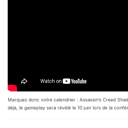
Marquez donc votre calendrier : Assassin’s Creed Sha
déjà, le gameplay sera révélé le 10 juin lors de la conf