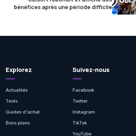
ve.
bénéfices après une période difficile
Explorez
Suivez-nous
Actualités
Facebook
Tests
Twitter
Guides d'achat
Instagram
Bons plans
TikTok
YouTube