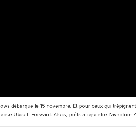
dows débarque le 15 novembre. Et pour ceux qui trépignent
érence Ubisoft Forward. Alors, prêts à rejoindre l'aventure ?