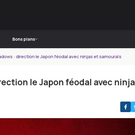
Bons plans
dows : direction le Japon féodal avec ninjas et samouraïs
ection le Japon féodal avec ninj