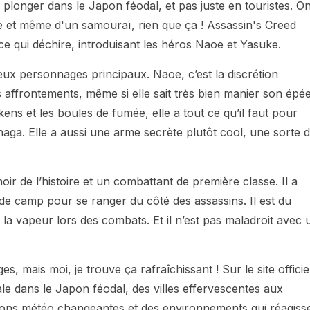
plonger dans le Japon féodal, et pas juste en touristes. O
le et même d'un samouraï, rien que ça ! Assassin's Creed
 qui déchire, introduisant les héros Naoe et Yasuke.
eux personnages principaux. Naoe, c’est la discrétion
os affrontements, même si elle sait très bien manier son épé
ens et les boules de fumée, elle a tout ce qu’il faut pour
aga. Elle a aussi une arme secrète plutôt cool, une sorte 
ir de l’histoire et un combattant de première classe. Il a
camp pour se ranger du côté des assassins. Il est du
a vapeur lors des combats. Et il n’est pas maladroit avec 
s, mais moi, je trouve ça rafraîchissant ! Sur le site officie
e dans le Japon féodal, des villes effervescentes aux
tions météo changeantes et des environnements qui réagiss