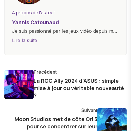
A propos de l'auteur
Yannis Catounaud
Je suis passionné par les jeux vidéo depuis mon
plus jeune âge. Mon amour pour l'univers
Lire la suite
numérique m'a conduit à explorer
constamment les dernières avancées dans le
monde des smartphones, tablettes, ordinateurs
et bien d'autres gadgets technologiques. Armé
Précédent
d'une curiosité insatiable, j'aime dévoiler les
La ROG Ally 2024 d'ASUS : simple
mise à jour ou véritable nouveauté
dernières tendances et innovations, partageant
?
avec enthousiasme mes découvertes avec la
communauté en ligne. Mon engagement envers
Suivant
l'exploration constante des frontières de la
Moon Studios met de côté Ori 3
technologie me permet de présenter aux
pour se concentrer sur leur
lecteurs un aperçu captivant de ce que le futur