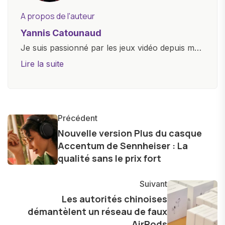
A propos de l'auteur
Yannis Catounaud
Je suis passionné par les jeux vidéo depuis mon
plus jeune âge. Mon amour pour l'univers
Lire la suite
numérique m'a conduit à explorer
constamment les dernières avancées dans le
monde des smartphones, tablettes, ordinateurs
et bien d'autres gadgets technologiques. Armé
Précédent
d'une curiosité insatiable, j'aime dévoiler les
Nouvelle version Plus du casque
Accentum de Sennheiser : La
dernières tendances et innovations, partageant
qualité sans le prix fort
avec enthousiasme mes découvertes avec la
communauté en ligne. Mon engagement envers
Suivant
l'exploration constante des frontières de la
Les autorités chinoises
technologie me permet de présenter aux
démantèlent un réseau de faux
lecteurs un aperçu captivant de ce que le futur
AirPods