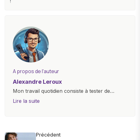
!
A propos de l'auteur
Alexandre Leroux
Mon travail quotidien consiste à tester de
nouveaux appareils, à rédiger des critiques
Lire la suite
objectives, à couvrir des lancements de
produits, et à interviewer des acteurs clés de
l'industrie. Je m'engage à fournir des
informations précises et pertinentes pour aider
Précédent