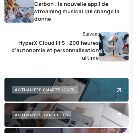
les consommateurs à comprendre et à naviguer
Carbon : la nouvelle appli de
streaming musical qui change la
dans le paysage technologique en constante
donne
évolution.
Suivant
HyperX Cloud III S : 200 heures
d’autonomie et personnalisation
ultime
ACTUALITÉS SMARTPHONES
ACTUALITÉS TABLETTES