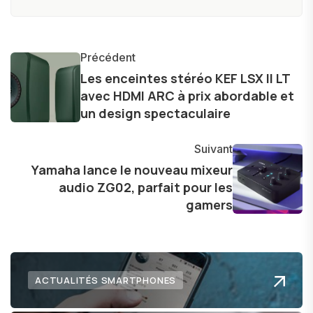
couvre une large gamme de gadgets et
d'innovations, allant des smartphones et
tablettes aux ordinateurs, montres connectées,
Précédent
et jeux vidéo. Ma passion pour la technologie,
Les enceintes stéréo KEF LSX II LT
avec HDMI ARC à prix abordable et
combinée à une solide formation technique, me
un design spectaculaire
permet d'offrir des analyses approfondies et
des critiques éclairées sur les dernières
Suivant
tendances et produits.
Yamaha lance le nouveau mixeur
audio ZG02, parfait pour les
gamers
ACTUALITÉS SMARTPHONES