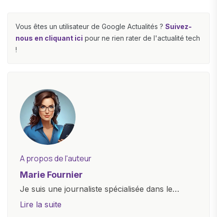
Vous êtes un utilisateur de Google Actualités ?
Suivez-
nous en cliquant ici
pour ne rien rater de l'actualité tech
!
A propos de l'auteur
Marie Fournier
Je suis une journaliste spécialisée dans le
domaine de la technologie, travaillant pour un
Lire la suite
site d'actualité de premier plan. Mon expertise