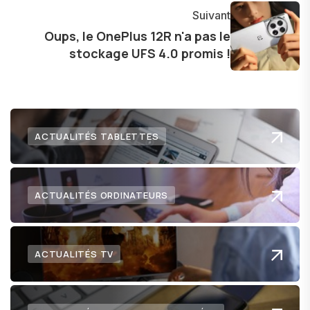
l'exploration constante des frontières de la
Suivant
technologie me permet de présenter aux
Oups, le OnePlus 12R n'a pas le
stockage UFS 4.0 promis !
lecteurs un aperçu captivant de ce que le futur
numérique nous réserve.
ACTUALITÉS TABLETTES
ACTUALITÉS ORDINATEURS
ACTUALITÉS TV