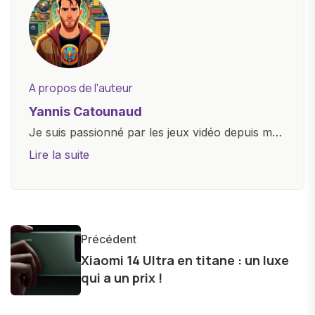
A propos de l'auteur
Yannis Catounaud
Je suis passionné par les jeux vidéo depuis mon
plus jeune âge. Mon amour pour l'univers
Lire la suite
numérique m'a conduit à explorer
constamment les dernières avancées dans le
monde des smartphones, tablettes, ordinateurs
et bien d'autres gadgets technologiques. Armé
Précédent
d'une curiosité insatiable, j'aime dévoiler les
Xiaomi 14 Ultra en titane : un luxe
dernières tendances et innovations, partageant
qui a un prix !
avec enthousiasme mes découvertes avec la
communauté en ligne. Mon engagement envers