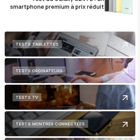
smartphone premium à prix réduit
lecteurs un aperçu captivant de ce que le futur
numérique nous réserve.
TESTS TABLETTES
TESTS ORDINATEURS
TESTS TV
TESTS MONTRES CONNECTÉES