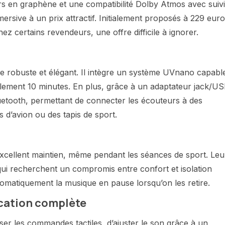
rs en graphène et une compatibilité Dolby Atmos avec suivi
rsive à un prix attractif. Initialement proposés à 229 euro
z certains revendeurs, une offre difficile à ignorer.
e robuste et élégant. Il intègre un système UVnano capabl
ulement 10 minutes. En plus, grâce à un adaptateur jack/U
luetooth, permettant de connecter les écouteurs à des
d’avion ou des tapis de sport.
xcellent maintien, même pendant les séances de sport. Leu
 qui recherchent un compromis entre confort et isolation
omatiquement la musique en pause lorsqu’on les retire.
cation complète
liser les commandes tactiles, d’ajuster le son grâce à un