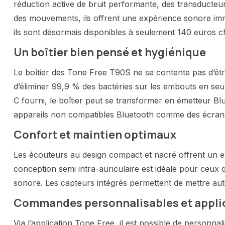
réduction active de bruit performante, des transducteu
des mouvements, ils offrent une expérience sonore imme
ils sont désormais disponibles à seulement 140 euros che
Un boîtier bien pensé et hygiénique
Le boîtier des Tone Free T90S ne se contente pas d’êtr
d’éliminer 99,9 % des bactéries sur les embouts en se
C fourni, le boîtier peut se transformer en émetteur B
appareils non compatibles Bluetooth comme des écrans 
Confort et maintien optimaux
Les écouteurs au design compact et nacré offrent un e
conception semi intra-auriculaire est idéale pour ceux
sonore. Les capteurs intégrés permettent de mettre aut
Commandes personnalisables et appli
Via l’application Tone Free, il est possible de personna