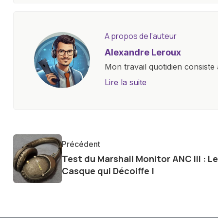
A propos de l'auteur
Alexandre Leroux
Mon travail quotidien consiste 
objectives, à couvrir des lance
Lire la suite
l'industrie. Je m'engage à four
les consommateurs à comprend
constante évolution.
Précédent
Test du Marshall Monitor ANC III : Le
Casque qui Décoiffe !