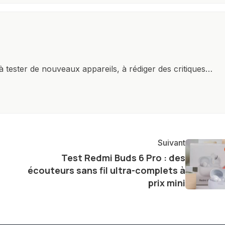
à tester de nouveaux appareils, à rédiger des critiques
ments de produits, et à interviewer des acteurs clés de
nir des informations précises et pertinentes pour aider
re et à naviguer dans le paysage technologique en
Suivant
Test Redmi Buds 6 Pro : des
écouteurs sans fil ultra-complets à
prix mini