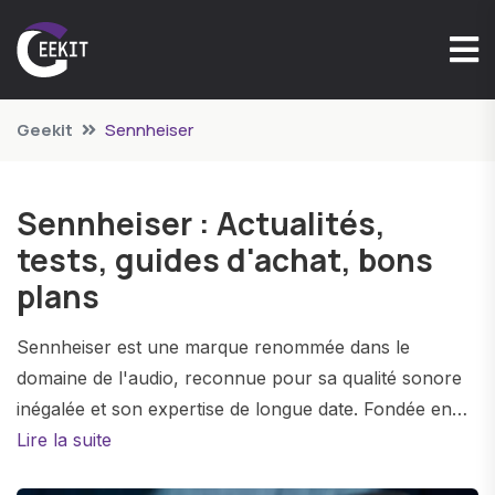
Geekit
Sennheiser
Sennheiser : Actualités,
tests, guides d'achat, bons
plans
Sennheiser est une marque renommée dans le
domaine de l'audio, reconnue pour sa qualité sonore
inégalée et son expertise de longue date. Fondée en
1945, Sennheiser s'est imposée comme un leader
Lire la suite
mondial dans la conception de casques et d'écouteurs