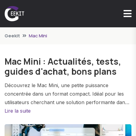
Geekit
Mac Mini
Mac Mini : Actualités, tests,
guides d'achat, bons plans
Découvrez le Mac Mini, une petite puissance
concentrée dans un format compact. Idéal pour les
utilisateurs cherchant une solution performante dans
un espace réduit. Explorez les dernières versions,
Lire la suite
leurs caractéristiques techniques et comment intégrer
le Mac Mini dans votre quotidien numérique.