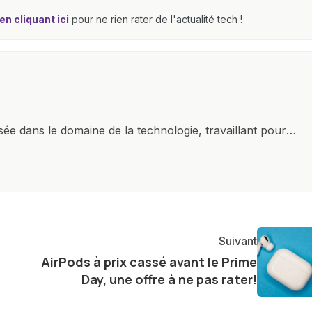
n cliquant ici
pour ne rien rater de l'actualité tech !
isée dans le domaine de la technologie, travaillant pour
r plan. Mon expertise couvre une large gamme de gadgets
martphones et tablettes aux ordinateurs, montres
 passion pour la technologie, combinée à une solide
 d'offrir des analyses approfondies et des critiques
dances et produits.
Suivant
AirPods à prix cassé avant le Prime
Day, une offre à ne pas rater!