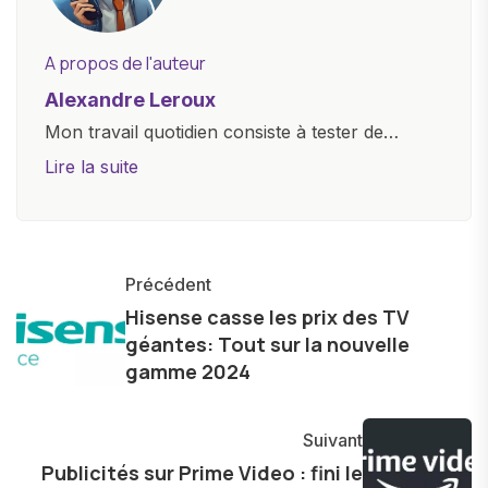
A propos de l'auteur
Alexandre Leroux
Mon travail quotidien consiste à tester de
nouveaux appareils, à rédiger des critiques
Lire la suite
objectives, à couvrir des lancements de
produits, et à interviewer des acteurs clés de
l'industrie. Je m'engage à fournir des
informations précises et pertinentes pour aider
Précédent
les consommateurs à comprendre et à naviguer
Hisense casse les prix des TV
géantes: Tout sur la nouvelle
dans le paysage technologique en constante
gamme 2024
évolution.
Suivant
Publicités sur Prime Video : fini le