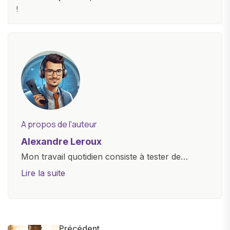
!
A propos de l'auteur
Alexandre Leroux
Mon travail quotidien consiste à tester de
nouveaux appareils, à rédiger des critiques
Lire la suite
objectives, à couvrir des lancements de
produits, et à interviewer des acteurs clés de
l'industrie. Je m'engage à fournir des
informations précises et pertinentes pour aider
Précédent