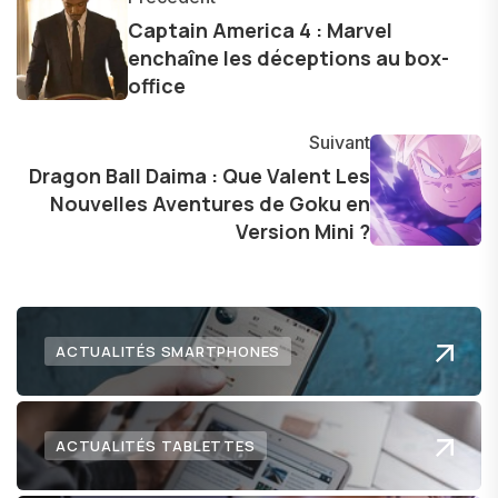
les consommateurs à comprendre et à naviguer
Captain America 4 : Marvel
enchaîne les déceptions au box-
dans le paysage technologique en constante
office
évolution.
Suivant
Dragon Ball Daima : Que Valent Les
Nouvelles Aventures de Goku en
Version Mini ?
ACTUALITÉS SMARTPHONES
ACTUALITÉS TABLETTES