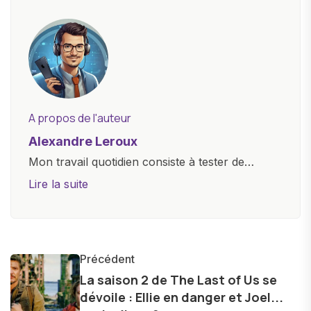
A propos de l'auteur
Alexandre Leroux
Mon travail quotidien consiste à tester de
nouveaux appareils, à rédiger des critiques
Lire la suite
objectives, à couvrir des lancements de
produits, et à interviewer des acteurs clés de
l'industrie. Je m'engage à fournir des
informations précises et pertinentes pour aider
Précédent
les consommateurs à comprendre et à naviguer
La saison 2 de The Last of Us se
dévoile : Ellie en danger et Joel...
dans le paysage technologique en constante