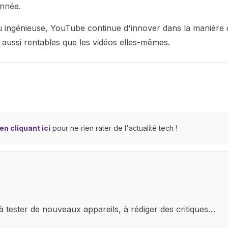
année.
ou ingénieuse, YouTube continue d'innover dans la manière 
 aussi rentables que les vidéos elles-mêmes.
n cliquant ici
pour ne rien rater de l'actualité tech !
à tester de nouveaux appareils, à rédiger des critiques
ments de produits, et à interviewer des acteurs clés de