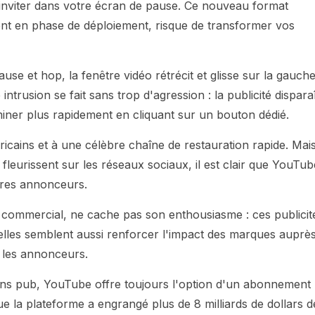
'inviter dans votre écran de pause. Ce nouveau format
ement en phase de déploiement, risque de transformer vos
se et hop, la fenêtre vidéo rétrécit et glisse sur la gauche
intrusion se fait sans trop d'agression : la publicité disparaî
iner plus rapidement en cliquant sur un bouton dédié.
éricains et à une célèbre chaîne de restauration rapide. Mai
fleurissent sur les réseaux sociaux, il est clair que YouTub
tres annonceurs.
ur commercial, ne cache pas son enthousiasme : ces publicit
elles semblent aussi renforcer l'impact des marques auprè
r les annonceurs.
ns pub, YouTube offre toujours l'option d'un abonnement
ue la plateforme a engrangé plus de 8 milliards de dollars d