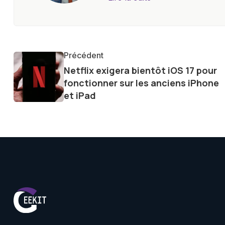
l'industrie. Je m'engage à four
les consommateurs à comprend
constante évolution.
Précédent
Netflix exigera bientôt iOS 17 pour
fonctionner sur les anciens iPhone
et iPad