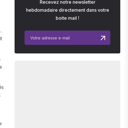
Recevez notre newsletter
hebdomadaire directement dans votre
boite mail !
.
t
s
e
és
s
e