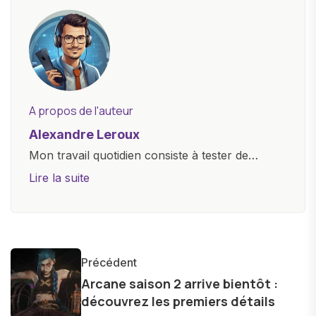
A propos de l'auteur
Alexandre Leroux
Mon travail quotidien consiste à tester de
nouveaux appareils, à rédiger des critiques
Lire la suite
objectives, à couvrir des lancements de
produits, et à interviewer des acteurs clés de
l'industrie. Je m'engage à fournir des
informations précises et pertinentes pour aider
Précédent
les consommateurs à comprendre et à naviguer
Arcane saison 2 arrive bientôt :
dans le paysage technologique en constante
découvrez les premiers détails
évolution.