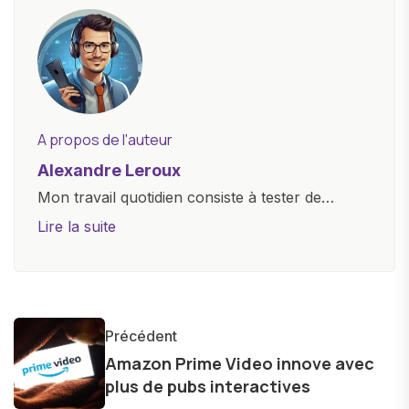
A propos de l'auteur
Alexandre Leroux
Mon travail quotidien consiste à tester de
nouveaux appareils, à rédiger des critiques
Lire la suite
objectives, à couvrir des lancements de
produits, et à interviewer des acteurs clés de
l'industrie. Je m'engage à fournir des
informations précises et pertinentes pour aider
Précédent
les consommateurs à comprendre et à naviguer
Amazon Prime Video innove avec
dans le paysage technologique en constante
plus de pubs interactives
évolution.