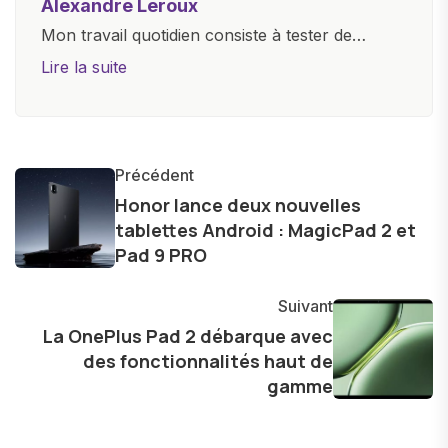
Alexandre Leroux
Mon travail quotidien consiste à tester de
nouveaux appareils, à rédiger des critiques
Lire la suite
objectives, à couvrir des lancements de
produits, et à interviewer des acteurs clés de
l'industrie. Je m'engage à fournir des
informations précises et pertinentes pour aider
Précédent
les consommateurs à comprendre et à naviguer
Honor lance deux nouvelles
tablettes Android : MagicPad 2 et
dans le paysage technologique en constante
Pad 9 PRO
évolution.
Suivant
La OnePlus Pad 2 débarque avec
des fonctionnalités haut de
gamme