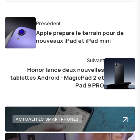
constamment les dernières avancées dans le
monde des smartphones, tablettes, ordinateurs
et bien d'autres gadgets technologiques. Armé
Précédent
d'une curiosité insatiable, j'aime dévoiler les
Apple prépare le terrain pour de
dernières tendances et innovations, partageant
nouveaux iPad et iPad mini
avec enthousiasme mes découvertes avec la
communauté en ligne. Mon engagement envers
Suivant
l'exploration constante des frontières de la
Honor lance deux nouvelles
technologie me permet de présenter aux
tablettes Android : MagicPad 2 et
lecteurs un aperçu captivant de ce que le futur
Pad 9 PRO
numérique nous réserve.
ACTUALITÉS SMARTPHONES