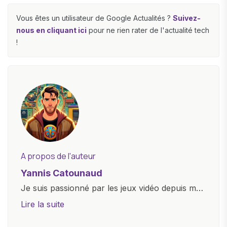
Vous êtes un utilisateur de Google Actualités ?
Suivez-
nous en cliquant ici
pour ne rien rater de l'actualité tech
!
A propos de l'auteur
Yannis Catounaud
Je suis passionné par les jeux vidéo depuis mon
plus jeune âge. Mon amour pour l'univers
Lire la suite
numérique m'a conduit à explorer