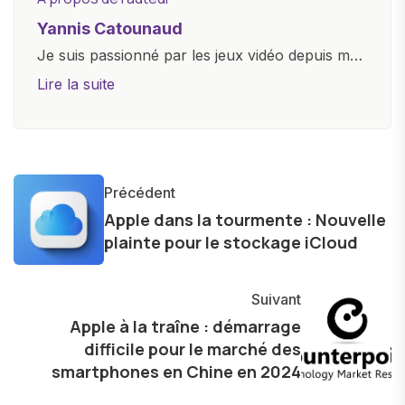
Yannis Catounaud
Je suis passionné par les jeux vidéo depuis mon
plus jeune âge. Mon amour pour l'univers
Lire la suite
numérique m'a conduit à explorer
constamment les dernières avancées dans le
monde des smartphones, tablettes, ordinateurs
et bien d'autres gadgets technologiques. Armé
Précédent
d'une curiosité insatiable, j'aime dévoiler les
Apple dans la tourmente : Nouvelle
dernières tendances et innovations, partageant
plainte pour le stockage iCloud
avec enthousiasme mes découvertes avec la
communauté en ligne. Mon engagement envers
Suivant
l'exploration constante des frontières de la
Apple à la traîne : démarrage
technologie me permet de présenter aux
difficile pour le marché des
lecteurs un aperçu captivant de ce que le futur
smartphones en Chine en 2024
numérique nous réserve.