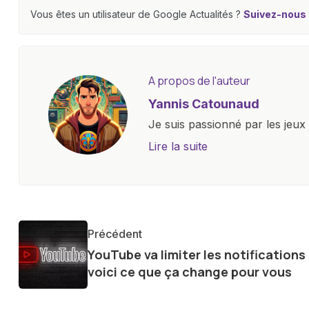
Vous êtes un utilisateur de Google Actualités ?
Suivez-nous e
A propos de l'auteur
Yannis Catounaud
Je suis passionné par les jeu
l'univers numérique m'a condu
Lire la suite
le monde des smartphones, tabl
technologiques. Armé d'une curi
tendances et innovations, par
communauté en ligne. Mon eng
Précédent
de la technologie me permet d
YouTube va limiter les notifications 
le futur numérique nous réser
voici ce que ça change pour vous