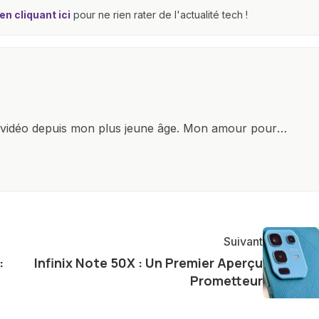
n cliquant ici
pour ne rien rater de l'actualité tech !
x vidéo depuis mon plus jeune âge. Mon amour pour
it à explorer constamment les dernières avancées dans
ettes, ordinateurs et bien d'autres gadgets
osité insatiable, j'aime dévoiler les dernières
tageant avec enthousiasme mes découvertes avec la
agement envers l'exploration constante des frontières
Suivant
e présenter aux lecteurs un aperçu captivant de ce que
:
Infinix Note 50X : Un Premier Aperçu
ve.
Prometteur