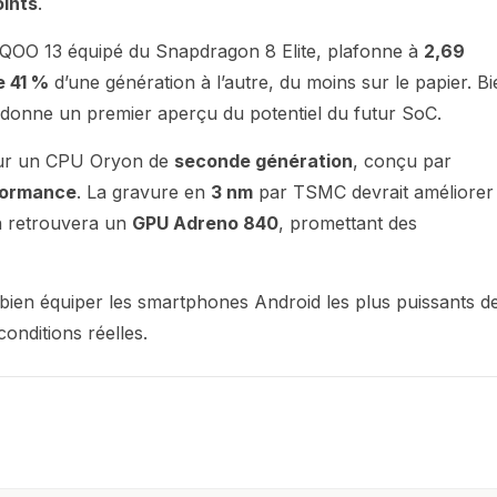
oints
.
’iQOO 13 équipé du Snapdragon 8 Elite, plafonne à
2,69
e 41 %
d’une génération à l’autre, du moins sur le papier. B
e donne un premier aperçu du potentiel du futur SoC.
 sur un CPU Oryon de
seconde génération
, conçu par
formance
. La gravure en
3 nm
par TSMC devrait améliorer
 on retrouvera un
GPU Adreno 840
, promettant des
 bien équiper les smartphones Android les plus puissants d
onditions réelles.