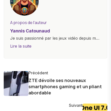
A propos de l'auteur
Yannis Catounaud
Je suis passionné par les jeux vidéo depuis mon
plus jeune âge. Mon amour pour l'univers
Lire la suite
numérique m'a conduit à explorer
constamment les dernières avancées dans le
monde des smartphones, tablettes, ordinateurs
et bien d'autres gadgets technologiques. Armé
Précédent
d'une curiosité insatiable, j'aime dévoiler les
ZTE dévoile ses nouveaux
smartphones gaming et un pliant
dernières tendances et innovations, partageant
abordable
avec enthousiasme mes découvertes avec la
communauté en ligne. Mon engagement envers
Suivant
l'exploration constante des frontières de la