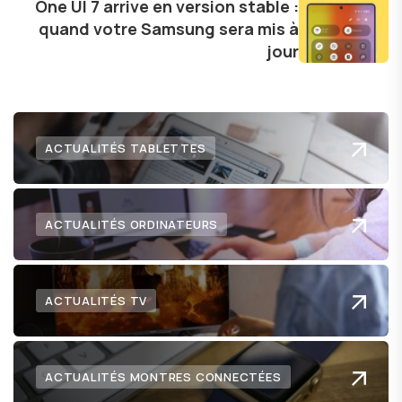
One UI 7 arrive en version stable :
technologie me permet de présenter aux
quand votre Samsung sera mis à
lecteurs un aperçu captivant de ce que le futur
jour
numérique nous réserve.
ACTUALITÉS TABLETTES
ACTUALITÉS ORDINATEURS
ACTUALITÉS TV
ACTUALITÉS MONTRES CONNECTÉES