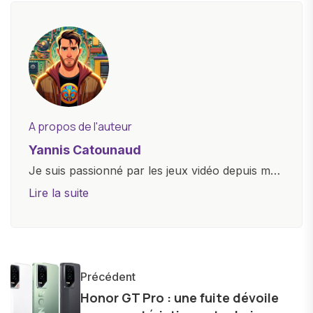
A propos de l'auteur
Yannis Catounaud
Je suis passionné par les jeux vidéo depuis mon
plus jeune âge. Mon amour pour l'univers
Lire la suite
numérique m'a conduit à explorer
constamment les dernières avancées dans le
monde des smartphones, tablettes, ordinateurs
et bien d'autres gadgets technologiques. Armé
Précédent
d'une curiosité insatiable, j'aime dévoiler les
Honor GT Pro : une fuite dévoile
dernières tendances et innovations, partageant