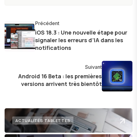
constamment les dernières avancées dans le
monde des smartphones, tablettes, ordinateurs
et bien d'autres gadgets technologiques. Armé
Précédent
d'une curiosité insatiable, j'aime dévoiler les
iOS 18.3 : Une nouvelle étape pour
signaler les erreurs d’IA dans les
dernières tendances et innovations, partageant
notifications
avec enthousiasme mes découvertes avec la
communauté en ligne. Mon engagement envers
l'exploration constante des frontières de la
Suivant
technologie me permet de présenter aux
Android 16 Beta : les premières
lecteurs un aperçu captivant de ce que le futur
versions arrivent très bientôt
numérique nous réserve.
ACTUALITÉS TABLETTES