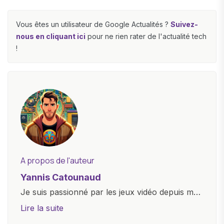
Vous êtes un utilisateur de Google Actualités ?
Suivez-
nous en cliquant ici
pour ne rien rater de l'actualité tech
!
A propos de l'auteur
Yannis Catounaud
Je suis passionné par les jeux vidéo depuis mon
plus jeune âge. Mon amour pour l'univers
Lire la suite
numérique m'a conduit à explorer