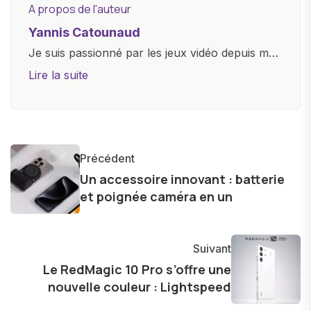
A propos de l'auteur
Yannis Catounaud
Je suis passionné par les jeux vidéo depuis mon
plus jeune âge. Mon amour pour l'univers
Lire la suite
numérique m'a conduit à explorer
constamment les dernières avancées dans le
monde des smartphones, tablettes, ordinateurs
et bien d'autres gadgets technologiques. Armé
Précédent
d'une curiosité insatiable, j'aime dévoiler les
Un accessoire innovant : batterie
dernières tendances et innovations, partageant
et poignée caméra en un
avec enthousiasme mes découvertes avec la
communauté en ligne. Mon engagement envers
l'exploration constante des frontières de la
Suivant
technologie me permet de présenter aux
Le RedMagic 10 Pro s’offre une
nouvelle couleur : Lightspeed
lecteurs un aperçu captivant de ce que le futur
numérique nous réserve.