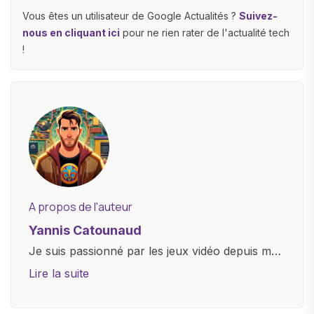
Vous êtes un utilisateur de Google Actualités ?
Suivez-
nous en cliquant ici
pour ne rien rater de l'actualité tech
!
A propos de l'auteur
Yannis Catounaud
Je suis passionné par les jeux vidéo depuis mon
plus jeune âge. Mon amour pour l'univers
Lire la suite
numérique m'a conduit à explorer
constamment les dernières avancées dans le