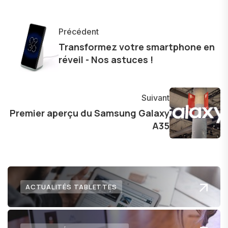
monde des smartphones, tablettes, ordinateurs
et bien d'autres gadgets technologiques. Armé
Précédent
d'une curiosité insatiable, j'aime dévoiler les
Transformez votre smartphone en
dernières tendances et innovations, partageant
réveil - Nos astuces !
avec enthousiasme mes découvertes avec la
communauté en ligne. Mon engagement envers
l'exploration constante des frontières de la
Suivant
technologie me permet de présenter aux
Premier aperçu du Samsung Galaxy
A35
lecteurs un aperçu captivant de ce que le futur
numérique nous réserve.
ACTUALITÉS TABLETTES