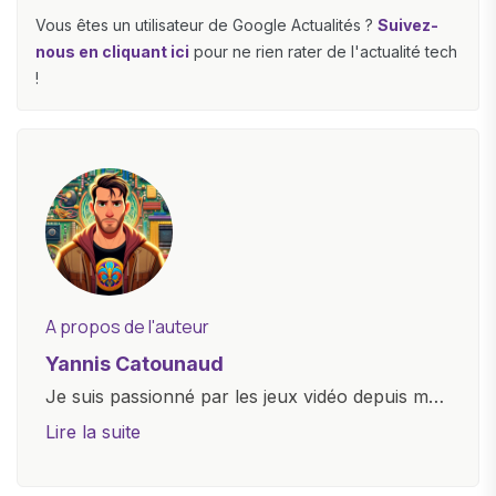
Vous êtes un utilisateur de Google Actualités ?
Suivez-
nous en cliquant ici
pour ne rien rater de l'actualité tech
!
A propos de l'auteur
Yannis Catounaud
Je suis passionné par les jeux vidéo depuis mon
plus jeune âge. Mon amour pour l'univers
Lire la suite
numérique m'a conduit à explorer
constamment les dernières avancées dans le