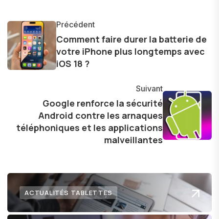
monde des smartphones, tablettes, ordinateurs
et bien d'autres gadgets technologiques. Armé
Précédent
d'une curiosité insatiable, j'aime dévoiler les
Comment faire durer la batterie de
votre iPhone plus longtemps avec
dernières tendances et innovations, partageant
iOS 18 ?
avec enthousiasme mes découvertes avec la
communauté en ligne. Mon engagement envers
Suivant
l'exploration constante des frontières de la
Google renforce la sécurité
technologie me permet de présenter aux
Android contre les arnaques
lecteurs un aperçu captivant de ce que le futur
téléphoniques et les applications
numérique nous réserve.
malveillantes
ACTUALITÉS TABLETTES