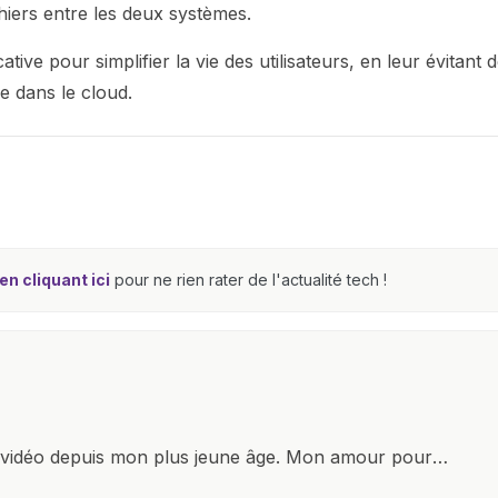
hiers entre les deux systèmes.
tive pour simplifier la vie des utilisateurs, en leur évitant 
e dans le cloud.
n cliquant ici
pour ne rien rater de l'actualité tech !
x vidéo depuis mon plus jeune âge. Mon amour pour
it à explorer constamment les dernières avancées dans